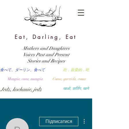
Eat, Darling, Eat
Mothers and Daughters
Voices Past and Present
Stories and Recipes
食べて、ダーリン、食べて
吃，親愛的，吃
Mangia, cara, mangia
Coma, querida, coma
Jedz, kochanie, jedz
खाओ, डार्लिंग, खाने
Інші дії
Підписатися